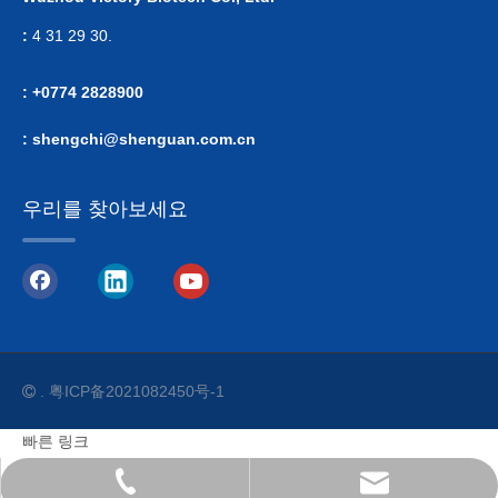
:
4 31 29 30.
: +0774 2828900
:
shengchi@shenguan.com.cn
우리를 찾아보세요
.
粤ICP备2021082450号-1

빠른 링크
service@victorybio.com
+86 757 8561 9788