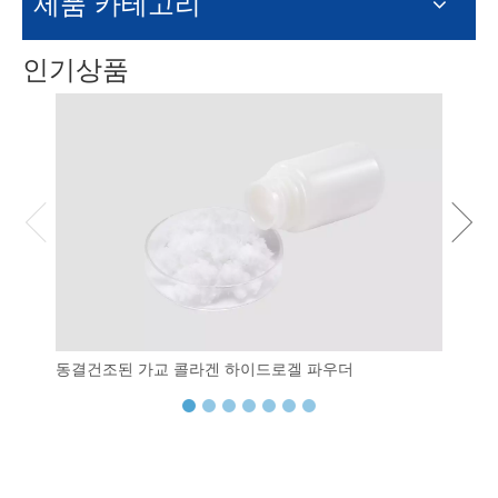
제품 카테고리
인기상품
동결건조된 가교 콜라겐 하이드로겔 파우더
섬유질