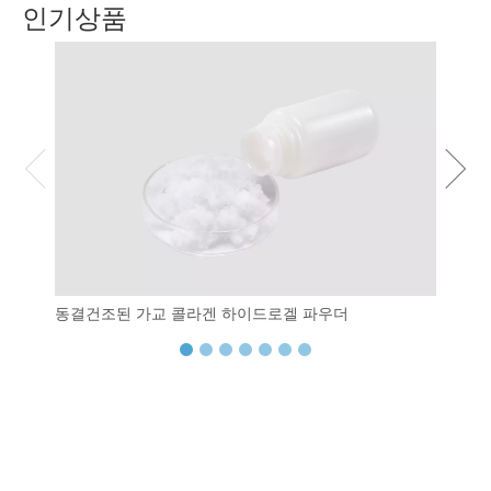
인기상품
동결건조된 가교 콜라겐 하이드로겔 파우더
섬유질