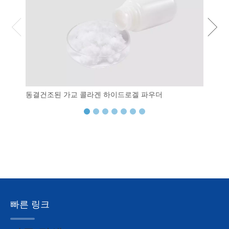
동결건조된 가교 콜라겐 하이드로겔 파우더
섬유질
빠른 링크