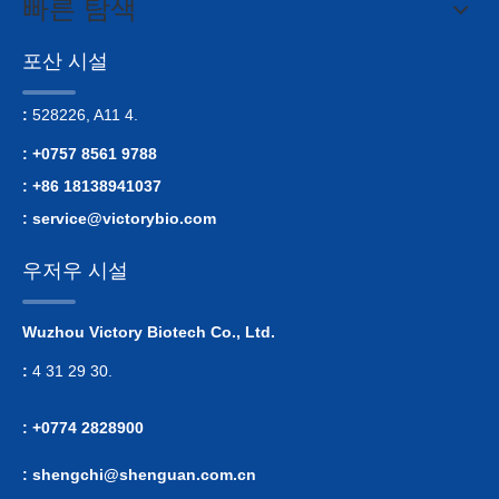
빠른 탐색
포산 시설
:
528226, A11 4.
: +0757 8561 9788
: +86 18138941037
:
service@victorybio.com
우저우 시설
Wuzhou Victory Biotech Co., Ltd.
:
4 31 29 30.
: +0774 2828900
:
shengchi@shenguan.com.cn