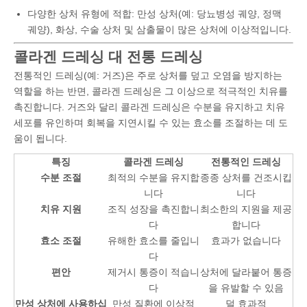
다양한 상처 유형에 적합: 만성 상처(예: 당뇨병성 궤양, 정맥
궤양), 화상, 수술 상처 및 삼출물이 많은 상처에 이상적입니다.
콜라겐 드레싱 대 전통 드레싱
전통적인 드레싱(예: 거즈)은 주로 상처를 덮고 오염을 방지하는
역할을 하는 반면, 콜라겐 드레싱은 그 이상으로 적극적인 치유를
촉진합니다. 거즈와 달리 콜라겐 드레싱은 수분을 유지하고 치유
세포를 유인하며 회복을 지연시킬 수 있는 효소를 조절하는 데 도
움이 됩니다.
특징
콜라겐 드레싱
전통적인 드레싱
수분 조절
최적의 수분을 유지합
종종 상처를 건조시킵
니다
니다
치유 지원
조직 성장을 촉진합니
최소한의 지원을 제공
다
합니다
효소 조절
유해한 효소를 줄입니
효과가 없습니다
다
편안
제거시 통증이 적습니
상처에 달라붙어 통증
다
을 유발할 수 있음
만성 상처에 사용하십
만성 질환에 이상적
덜 효과적