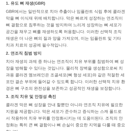
1. 유도 뼈 재생(GBR)
GBR에서는 일반적으로 치아 추출이나 임플란트 식립 후에 콜라겐
막을 뼈 이식재 위에 배치합니다. 막은 빠르게 성장하는 연조직이
뼈 결함으로 침투하는 것을 방지하여 느리게 성장하는 뼈 세포가
공간을 채우고 뼈를 재생하도록 허용합니다. 이러한 선택적 조직
재생은 더 나은 뼈의 질과 양을 가져오며, 이는 임플란트 및 기타
치과 치료의 성공에 필수적입니다.
2. 연조직 침범 방지
치아 재생의 과제 중 하나는 연조직이 치유 부위를 침범하여 뼈 성
장을 방해할 수 있다는 것입니다. 물리적 장벽을 생성함으로써 치
과용 콜라겐 멤브레인은 조골세포(뼈 형성 세포)와 같은 적절한 세
포만 결손 부위에 들어갈 수 있도록 합니다. 이러한 선택적 치유 환
경은 뼈 구조의 완전성을 보존하고 성공적인 재생을 보장합니다.
3. 조직 치유 및 안정성 촉진
콜라겐 막은 뼈 성장을 안내 할뿐만 아니라 연조직 치유에 필요한
지원을 제공합니다. 막은 세포가 준수하고 증식하는 스캐 폴드로
서 작용하여 치유 부위를 안정화시키는 데 도움이된다. 조직의 안
정화는 특히 큰 뼈 결함이나 뼈 손실이 중요한 지역을 다룰 때 중요