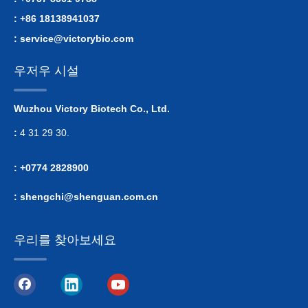
: +86 18138941037
:
service@victorybio.com
우저우 시설
Wuzhou Victory Biotech Co., Ltd.
:
4 31 29 30.
: +0774 2828900
:
shengchi@shenguan.com.cn
우리를 찾아보세요