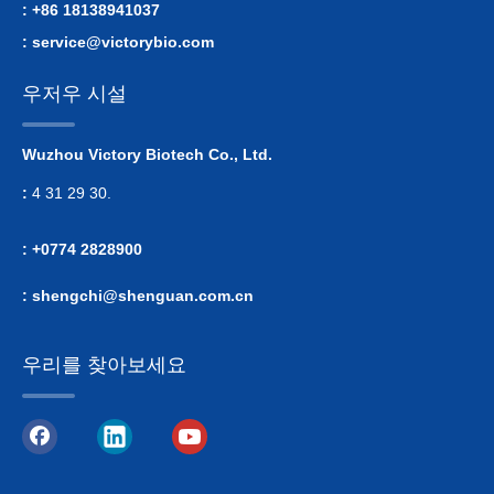
: +86 18138941037
:
service@victorybio.com
우저우 시설
Wuzhou Victory Biotech Co., Ltd.
:
4 31 29 30.
: +0774 2828900
:
shengchi@shenguan.com.cn
우리를 찾아보세요